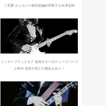
二宮愛 さんカバー曲邦楽編松田聖子＆米津玄師
リッチーブラックモア 使用ギター①ディープパープ
ル時代 改造や加工の裏話もあり！