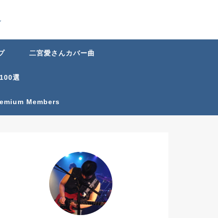
グ
プ
二宮愛さんカバー曲
100選
Premium Members