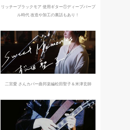
リッチーブラックモア 使用ギター①ディープパープ
ル時代 改造や加工の裏話もあり！
二宮愛 さんカバー曲邦楽編松田聖子＆米津玄師