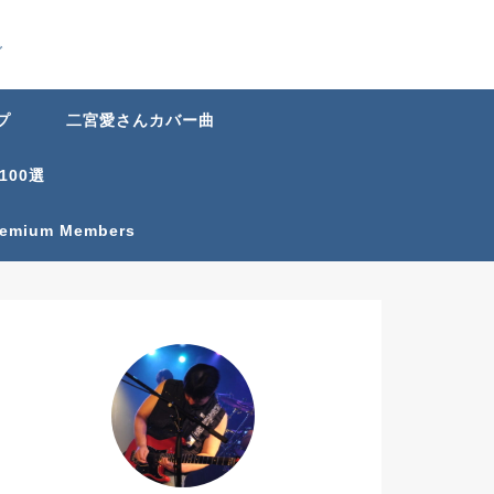
グ
プ
二宮愛さんカバー曲
100選
Premium Members