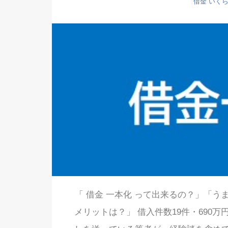
借金 いく
「 借金 一本化 って出来るの？」「
メリットは？」 借入件数19件・690