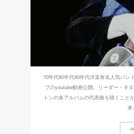
70年代80年代90年代洋楽有名人気バン
ブのyoutube動画公開。リーダー・
トンの各アルバムの代表曲を聴くことが
来
R