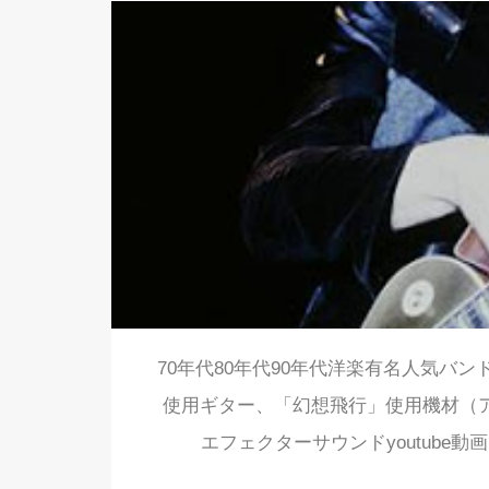
70年代80年代90年代洋楽有名人気バン
使用ギター、「幻想飛行」使用機材（
エフェクターサウンドyoutube