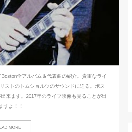
ドBoston全アルバム＆代表曲の紹介。貴重なライ
ギタリストのトムショルツのサウンドに迫る。ボス
出来ます。2017年のライブ映像も見ることが出
ますよ！！
EAD MORE