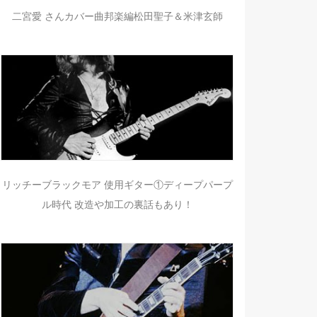
二宮愛 さんカバー曲邦楽編松田聖子＆米津玄師
リッチーブラックモア 使用ギター①ディープパープ
ル時代 改造や加工の裏話もあり！