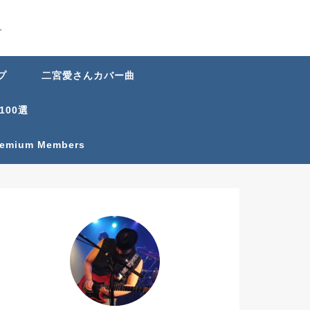
グ
プ
二宮愛さんカバー曲
100選
Premium Members