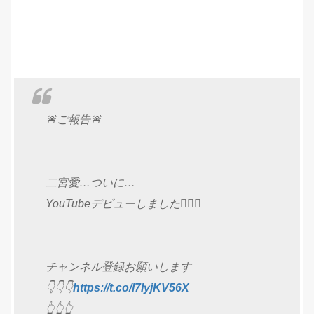
🚨ご報告🚨
二宮愛…ついに…
YouTubeデビューしました🙋‍♀️✨
チャンネル登録お願いします
👇👇👇
https://t.co/l7IyjKV56X
👆👆👆