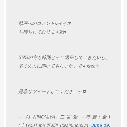
動画へのコメント&イイネ
お待ちしております🙌♥️
SNSの方も時間とって返信していきたいし、
多くの人に聞いてもらいたいです🥺🙏✨
是非リツイートしてくださいっ🔁
— AI NINOMIYA- 二宮愛 -毎週(金)
(土)YouTube更新‼️ (@aininomiya)
June 19,