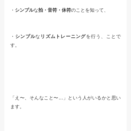
・
シンプル
な
拍・音符・休符
のことを知って、
・
シンプル
な
リズムトレーニング
を行う、ことで
す。
「え〜、そんなこと〜…」という人がいるかと思い
ます。