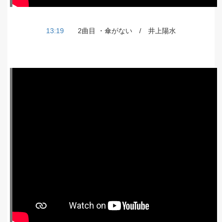
13:19
2曲目 ・傘がない / 井上陽水