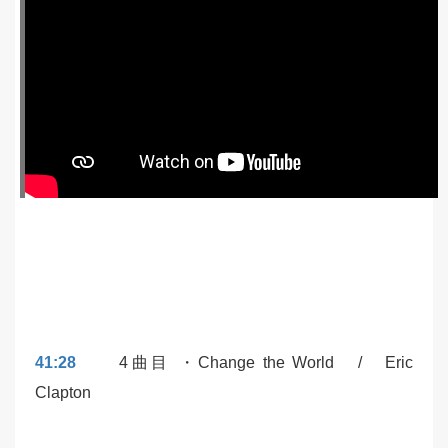
41:28
4曲目 ・Change the World / Eric
Clapton