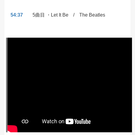
54:37
5曲目 ・Let It Be / The Beatles