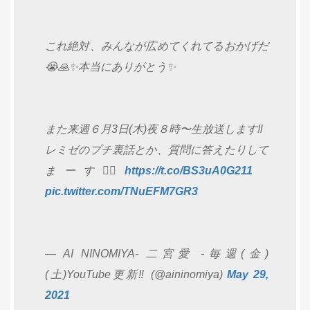
これ絶対、みんなが広めてくれてるおかげだ
😭🙏✨本当にありがとう✨
また来週６月3日(木)夜８時〜生放送します‼️
レミゼのプチ裏話とか、質問に答えたりして
まーす🙋‍♀️
https://t.co/BS3uA0G211
pic.twitter.com/TNuEFM7GR3
— AI NINOMIYA- 二宮愛 -毎週(金)
(土)YouTube更新‼️ (@aininomiya)
May 29,
2021