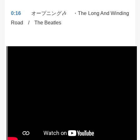
0:16
オープニング🎶 ・The Long And Winding
Road / The Beatles