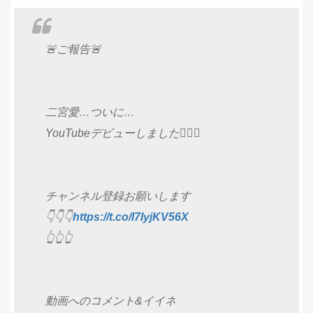
🚨ご報告🚨
二宮愛…ついに…
YouTubeデビューしました🙋‍♀️✨
チャンネル登録お願いします
👇👇👇
https://t.co/l7IyjKV56X
👆👆👆
動画へのコメント&イイネ