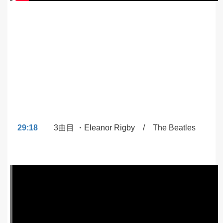
29:18
3曲目 ・Eleanor Rigby / The Beatles