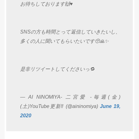
お待ちしております🙌♥️
SNSの方も時間とって返信していきたいし、
多くの人に聞いてもらいたいです🥺🙏✨
是非リツイートしてくださいっ🔁
— AI NINOMIYA- 二宮愛 -毎週(金)
(土)YouTube更新‼️ (@aininomiya)
June 19,
2020