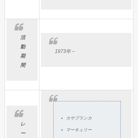
活
動
1973年 –
期
間
カサブランカ
レ
マーキュリー
ー