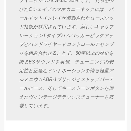
フィニッシュのES-335 Satinです。 丸みを帯
びたCシェイプのマホガニーネックには、パ
ールドットインレイが装飾されたローズウッ
ド指板が採用されています。新しいキャリブ
レーションTタイプハムバッカーピックアッ
プとハンドワイヤードコントロールアセンブ
リを組み合わせることで、60年以上の歴史を
誇るESサウンドを実現。チューニングの安
定性と正確なイントネーションを誇る軽量ア
ルミニウムABR-1ブリッジとストップバーテ
ールピース、そしてキーストーンボタンを備
えたヴィンテージデラックスチューナーを搭
載しています。