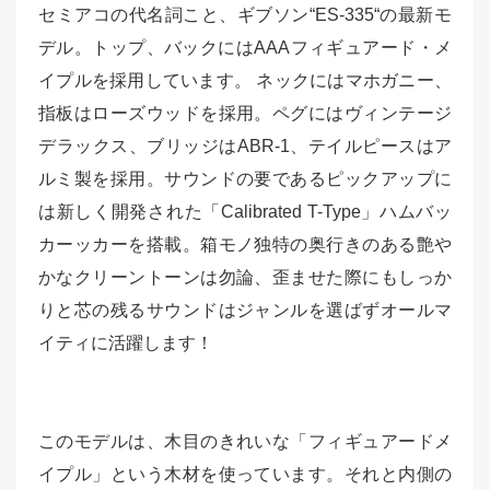
セミアコの代名詞こと、ギブソン“ES-335“の最新モ
デル。トップ、バックにはAAAフィギュアード・メ
イプルを採用しています。 ネックにはマホガニー、
指板はローズウッドを採用。ペグにはヴィンテージ
デラックス、ブリッジはABR-1、テイルピースはア
ルミ製を採用。サウンドの要であるピックアップに
は新しく開発された「Calibrated T-Type」ハムバッ
カーッカーを搭載。箱モノ独特の奥行きのある艶や
かなクリーントーンは勿論、歪ませた際にもしっか
りと芯の残るサウンドはジャンルを選ばずオールマ
イティに活躍します！
このモデルは、木目のきれいな「フィギュアードメ
イプル」という木材を使っています。
それと内側の