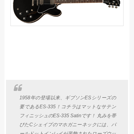
1958年の登場以来、ギブソンESシリーズの
要であるES-335！コチラはマットなサテン
フィニッシュのES-335 Satinです！ 丸みを帯
びたCシェイプのマホガニーネックには、パ
ールドットインレイが装飾されたローズウッ