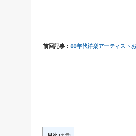
前回記事：
80年代洋楽アーティストおす
目次
[
表示
]