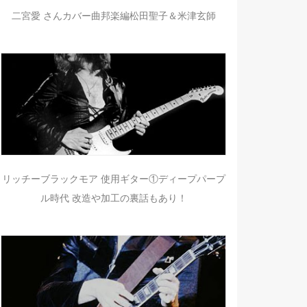
二宮愛 さんカバー曲邦楽編松田聖子＆米津玄師
リッチーブラックモア 使用ギター①ディープパープ
ル時代 改造や加工の裏話もあり！