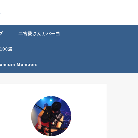
グ
プ
二宮愛さんカバー曲
100選
Premium Members