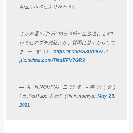
😭🙏✨本当にありがとう✨
また来週６月3日(木)夜８時〜生放送します‼️
レミゼのプチ裏話とか、質問に答えたりして
まーす🙋‍♀️
https://t.co/BS3uA0G211
pic.twitter.com/TNuEFM7GR3
— AI NINOMIYA- 二宮愛 -毎週(金)
(土)YouTube更新‼️ (@aininomiya)
May 29,
2021