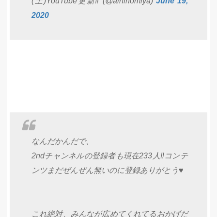
(土)YouTube更新‼️ (@aininomiya)
June 19,
2020
なんだかんだで、
2ndチャンネルの登録者も現在233人‼️コンテ
ンツまだぜんぜん無いのに登録ありがとう♥️
これ絶対、みんなが広めてくれてるおかげだ