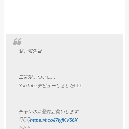
🚨ご報告🚨
二宮愛…ついに…
YouTubeデビューしました🙋‍♀️✨
チャンネル登録お願いします
👇👇👇
https://t.co/l7IyjKV56X
👆👆👆