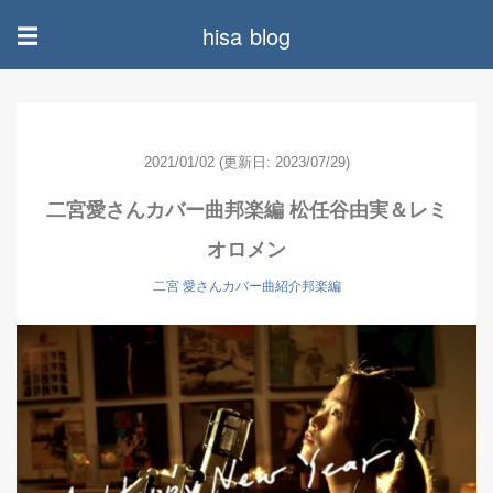
hisa blog
☰
2021/01/02
(更新日: 2023/07/29)
二宮愛さんカバー曲邦楽編 松任谷由実＆レミ
オロメン
二宮 愛さんカバー曲紹介邦楽編