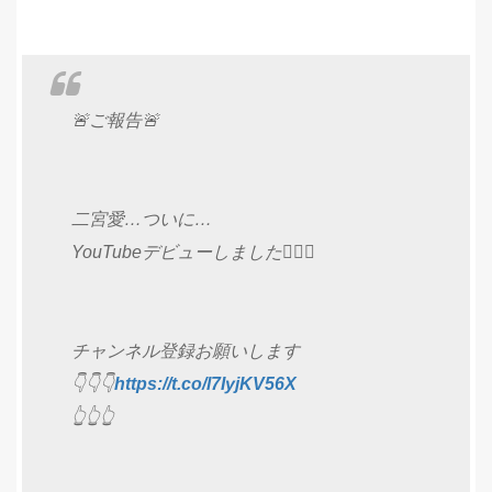
🚨ご報告🚨
二宮愛…ついに…
YouTubeデビューしました🙋‍♀️✨
チャンネル登録お願いします
👇👇👇
https://t.co/l7IyjKV56X
👆👆👆