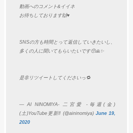
動画へのコメント&イイネ
お待ちしております🙌♥️
SNSの方も時間とって返信していきたいし、
多くの人に聞いてもらいたいです🥺🙏✨
是非リツイートしてくださいっ🔁
— AI NINOMIYA- 二宮愛 -毎週(金)
(土)YouTube更新‼️ (@aininomiya)
June 19,
2020