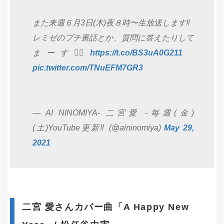
また来週６月3日(木)夜８時〜生放送します‼️
レミゼのプチ裏話とか、質問に答えたりして
まーす🙋‍♀️
https://t.co/BS3uA0G211
pic.twitter.com/TNuEFM7GR3
— AI NINOMIYA- 二宮愛 -毎週(金)
(土)YouTube更新‼️ (@aininomiya)
May 29,
2021
二宮 愛さんカバー曲「A Happy New