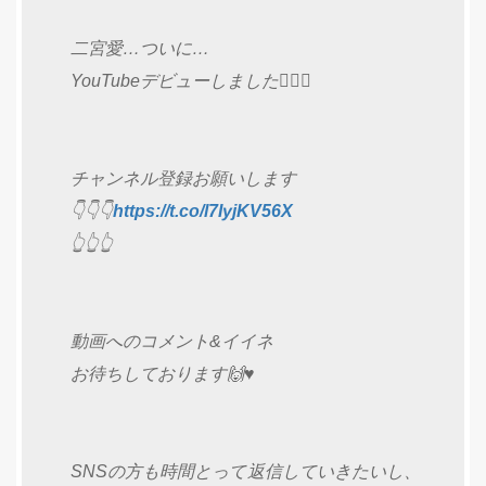
二宮愛…ついに…
YouTubeデビューしました🙋‍♀️✨
チャンネル登録お願いします
👇👇👇
https://t.co/l7IyjKV56X
👆👆👆
動画へのコメント&イイネ
お待ちしております🙌♥️
SNSの方も時間とって返信していきたいし、