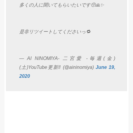
多くの人に聞いてもらいたいです🥺🙏✨
是非リツイートしてくださいっ🔁
— AI NINOMIYA- 二宮愛 -毎週(金)
(土)YouTube更新‼️ (@aininomiya)
June 19,
2020