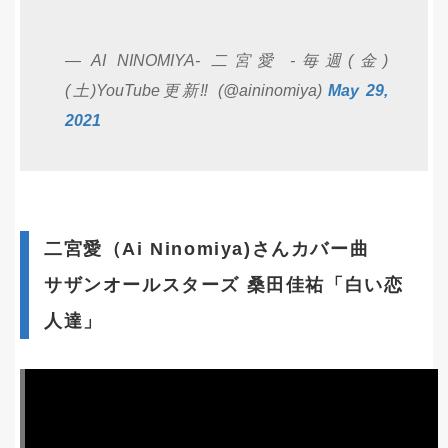
— AI NINOMIYA- 二宮愛 -毎週(金)
(土)YouTube更新‼️ (@aininomiya)
May 29,
2021
二宮愛（Ai Ninomiya)さんカバー曲
サザンオールスターズ 桑田佳祐「白い恋
人達」