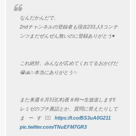
なんだかんだで、
2ndチャンネルの登録者も現在233人‼️コンテ
ンツまだぜんぜん無いのに登録ありがとう♥️
これ絶対、みんなが広めてくれてるおかげだ
😭🙏✨本当にありがとう✨
また来週６月3日(木)夜８時〜生放送します‼️
レミゼのプチ裏話とか、質問に答えたりして
まーす🙋‍♀️
https://t.co/BS3uA0G211
pic.twitter.com/TNuEFM7GR3