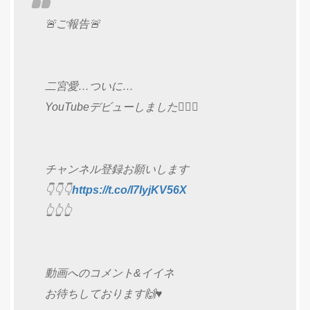
🚨ご報告🚨
二宮愛…ついに…
YouTubeデビューしました🙋‍♀️✨
チャンネル登録お願いします
👇👇👇
https://t.co/l7IyjKV56X
👆👆👆
動画へのコメント&イイネ
お待ちしております🙌♥️