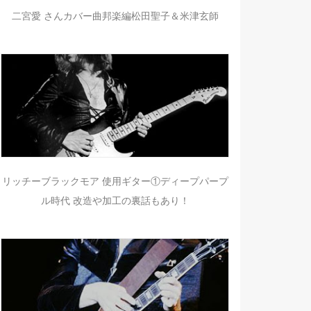
二宮愛 さんカバー曲邦楽編松田聖子＆米津玄師
リッチーブラックモア 使用ギター①ディープパープ
ル時代 改造や加工の裏話もあり！