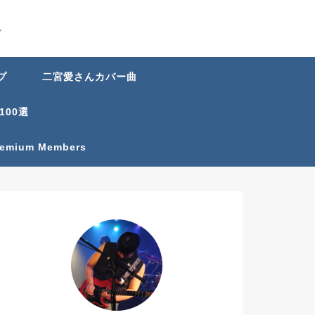
グ
プ
二宮愛さんカバー曲
100選
Premium Members