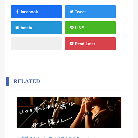
facebook
Tweet
hatebu
LINE
Read Later
RELATED