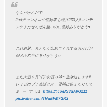
なんだかんだで、
2ndチャンネルの登録者も現在233人‼️コンテ
ンツまだぜんぜん無いのに登録ありがとう♥️
これ絶対、みんなが広めてくれてるおかげだ
😭🙏✨本当にありがとう✨
また来週６月3日(木)夜８時〜生放送します‼️
レミゼのプチ裏話とか、質問に答えたりして
まーす🙋‍♀️
https://t.co/BS3uA0G211
pic.twitter.com/TNuEFM7GR3