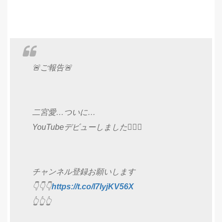
🚨ご報告🚨
二宮愛…ついに…
YouTubeデビューしました🙋‍♀️✨
チャンネル登録お願いします
👇👇👇
https://t.co/l7IyjKV56X
👆👆👆