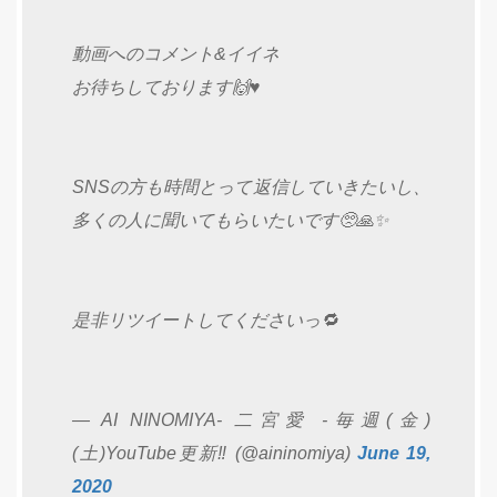
動画へのコメント&イイネ
お待ちしております🙌♥️
SNSの方も時間とって返信していきたいし、
多くの人に聞いてもらいたいです🥺🙏✨
是非リツイートしてくださいっ🔁
— AI NINOMIYA- 二宮愛 -毎週(金)
(土)YouTube更新‼️ (@aininomiya)
June 19,
2020