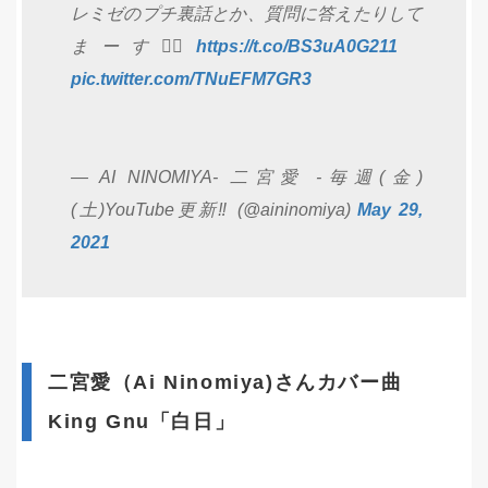
レミゼのプチ裏話とか、質問に答えたりして
まーす🙋‍♀️
https://t.co/BS3uA0G211
pic.twitter.com/TNuEFM7GR3
— AI NINOMIYA- 二宮愛 -毎週(金)
(土)YouTube更新‼️ (@aininomiya)
May 29,
2021
二宮愛（Ai Ninomiya)さんカバー曲
King Gnu「白日」