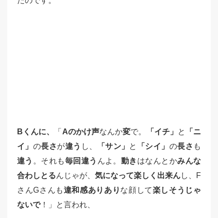
たのです。
Bくんに、
「
Aのかけ声
なんか
変
で。
「イチ」
と
「ニ
イ」
の
長さ
が
違う
し、
「サン」
と
「シイ」
の
長さ
も
違う
。それも
毎回違う
んよ。
動き
はなんとか
みんな
合わしとる
んじゃが、
気になって楽しく出来ん
し、F
さんGさんも
違和感ありあり
な顔して
楽しそうじゃ
ないで
！」と言われ、