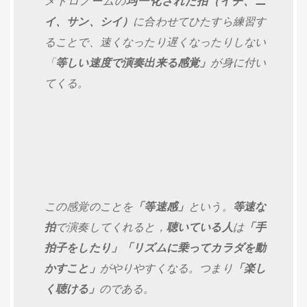
メトロノームの
均一化された拍（イチ、ニ
イ、サン、シイ）
に合わせてひたすら練習す
ることで、速くなったり遅くなったりしない
「
等しい速度で演奏出来る感覚」
が身に付い
てくる。
この感覚のことを
「等速感」
という。
等速な
拍
で演奏してくれると，
聴いている人
は
「手
拍子をしたり」「リズムに乗ってカラダを動
かすこと」
がやりやすくなる。つまり
「楽し
く聴ける」
のである。