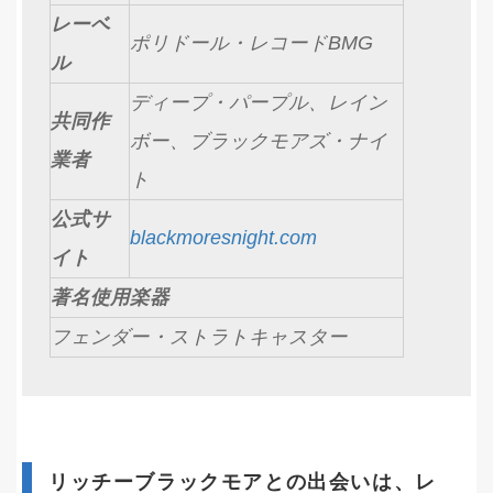
レーベ
ポリドール・レコードBMG
ル
ディープ・パープル、レイン
共同作
ボー、ブラックモアズ・ナイ
業者
ト
公式サ
blackmoresnight.com
イト
著名使用楽器
フェンダー・ストラトキャスター
リッチーブラックモアとの出会いは、レ