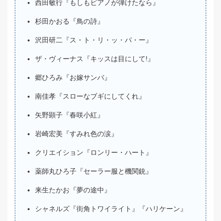
西田敏行『もしもピアノが弾けたなら』
杉田かおる『鳥の詩』
沢田研二『ス・ト・リ・ッ・パ・ー』
ザ・ヴィーナス『キッスは目にして!』
郷ひろみ『お嫁サンバ』
南佳孝『スローなブギにしてくれ』
矢野顕子『春咲小紅』
岩崎宏美『すみれ色の涙』
クリエイション『ロンリー・ハート』
薬師丸ひろ子『セーラー服と機関銃』
来生たかお『夢の途中』
シャネルズ『街角トワイライト』『ハリケーン』