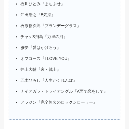
石川ひとみ『まちぶせ』
沖田浩之『E気持』
石原裕次郎『ブランデーグラス』
チャゲ&飛鳥『万里の河』
雅夢『愛はかげろう』
オフコース『I LOVE YOU』
井上大輔『哀・戦士』
五木ひろし『人生かくれんぼ』
ナイアガラ・トライアングル『A面で恋をして』
アラジン『完全無欠のロックンローラー』