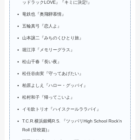
ッドラックLOVE』『キミに決定!』
竜鉄也『奥飛騨慕情』
五輪真弓『恋人よ』
山本譲二『みちのくひとり旅』
堀江淳『メモリーグラス』
松山千春『長い夜』
松任谷由実『守ってあげたい』
柏原よしえ『ハロー・グッバイ』
松村和子『帰ってこいよ』
イモ欽トリオ『ハイスクールララバイ』
T.C.R.横浜銀蝿R.S. 『ツッパリHigh School Rock’n
Roll (登校篇)』