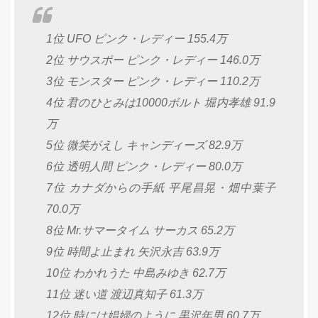
1位 UFO ピンク・レディー 155.4万
2位 サウスポー ピンク・レディー 146.0万
3位 モンスター ピンク・レディー 110.2万
4位 君のひとみは10000ボルト 堀内孝雄 91.9
万
5位 微笑がえし キャンディーズ 82.9万
6位 透明人間 ピンク・レディー 80.0万
7位 カナダからの手紙 平尾昌晃・畑中葉子
70.0万
8位 Mr.サマータイム サーカス 65.2万
9位 時間よ止まれ 矢沢永吉 63.9万
10位 わかれうた 中島みゆき 62.7万
11位 迷い道 渡辺真知子 61.3万
12位 時には娼婦のように 黒沢年男 60.7万