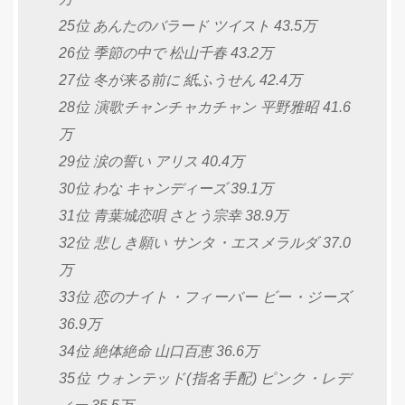
25位 あんたのバラード ツイスト 43.5万
26位 季節の中で 松山千春 43.2万
27位 冬が来る前に 紙ふうせん 42.4万
28位 演歌チャンチャカチャン 平野雅昭 41.6
万
29位 涙の誓い アリス 40.4万
30位 わな キャンディーズ 39.1万
31位 青葉城恋唄 さとう宗幸 38.9万
32位 悲しき願い サンタ・エスメラルダ 37.0
万
33位 恋のナイト・フィーバー ビー・ジーズ
36.9万
34位 絶体絶命 山口百恵 36.6万
35位 ウォンテッド(指名手配) ピンク・レデ