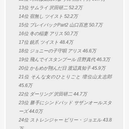
13位 サムライ 沢田研二 52.2万
14位 宿無し ツイスト 52.2万
15位 プレイバックPart2 山口百恵 50.7万
16位 冬の稲妻 アリス 50.7万
17位 銃爪 ツイスト 48.4万
18位 ジョニーの子守唄 アリス 46.6万
19位 飛んでイスタンブール 庄野真代 46.3万
20位 かもめが翔んだ日 渡辺真知子 45.9万
21位 そんな女のひとりごと 増位山太志郎
45.6万
22位 ダーリング 沢田研二 44.7万
23位 勝手にシンドバッド サザンオールスタ
ーズ 44.0万
24位 ストレンジャー ビリー・ジョエル 43.8
万