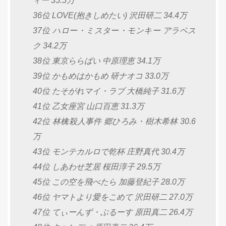
ィー 35.5万
36位 LOVE(抱きしめたい) 沢田研二 34.4万
37位 ハロー・ミスター・モンキー アラベス
ク 34.2万
38位 東京ららばい 中原理恵 34.1万
39位 かもめはかもめ 研ナオコ 33.0万
40位 たそがれマイ・ラブ 大橋純子 31.6万
41位 乙女座宮 山口百恵 31.3万
42位 林檎殺人事件 郷ひろみ・樹木希林 30.6
万
43位 モンテカルロで乾杯 庄野真代 30.4万
44位 しあわせ芝居 桜田淳子 29.5万
45位 この空を飛べたら 加藤登紀子 28.0万
46位 ヤマトより愛をこめて 沢田研二 27.0万
47位 てぃーんず・ぶるーす 原田真二 26.4万