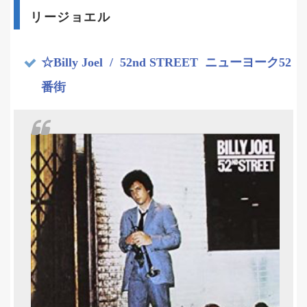
リージョエル
☆Billy Joel
/ 52nd STREET ニューヨーク52
番街