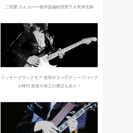
二宮愛 さんカバー曲邦楽編松田聖子＆米津玄師
リッチーブラックモア 使用ギター①ディープパープ
ル時代 改造や加工の裏話もあり！