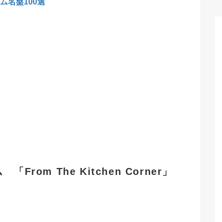
ム名盤100選
rom The Kitchen Corner」