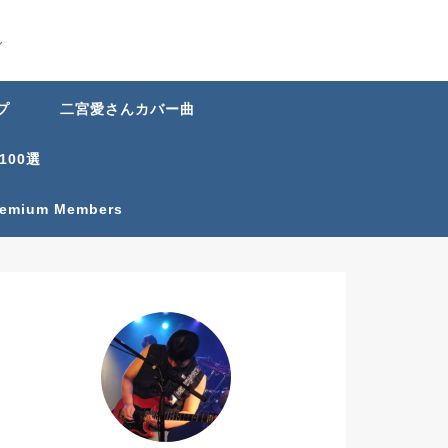
グ
プ
二宮愛さんカバー曲
100選
Premium Members