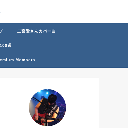
グ
プ
二宮愛さんカバー曲
100選
Premium Members