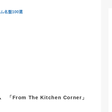
ム名盤100選
rom The Kitchen Corner」