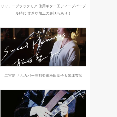
リッチーブラックモア 使用ギター①ディープパープ
ル時代 改造や加工の裏話もあり！
二宮愛 さんカバー曲邦楽編松田聖子＆米津玄師