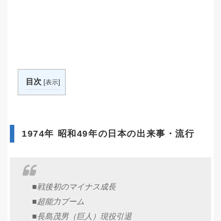
目次
[
]
表示
1974年 昭和49年の日本の出来事・流行
■戦後初のマイナス成長
■超能力ブーム
■長島茂男（巨人）現役引退