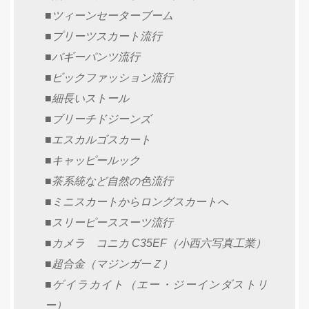
■ツィーンセーターブーム
■プリーツスカート流行
■バギーパンツ流行
■ビックファッション流行
■細長いストール
■ブリーチドジーンズ
■エスカルゴスカート
■キャッピールック
■茶系統など自然の色流行
■ミニスカートからロングスカートへ
■スリーピーススーツ流行
■カメラ コニカ C35EF（小西六写真工業）
■超合金（マジンガーＺ）
■ゲイラカイト（エー・ジーインダストリ
ー）