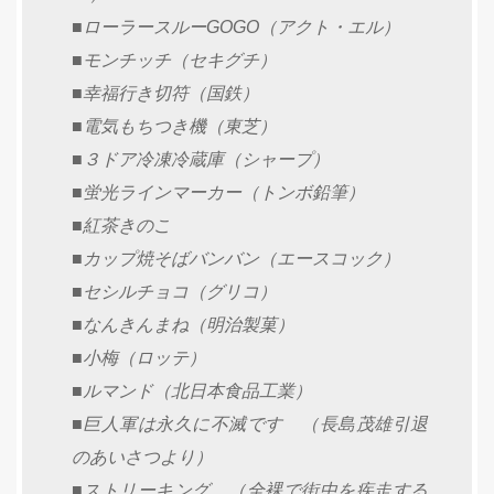
■ローラースルーGOGO（アクト・エル）
■モンチッチ（セキグチ）
■幸福行き切符（国鉄）
■電気もちつき機（東芝）
■３ドア冷凍冷蔵庫（シャープ）
■蛍光ラインマーカー（トンボ鉛筆）
■紅茶きのこ
■カップ焼そばバンバン（エースコック）
■セシルチョコ（グリコ）
■なんきんまね（明治製菓）
■小梅（ロッテ）
■ルマンド（北日本食品工業）
■巨人軍は永久に不滅です （長島茂雄引退
のあいさつより）
■ストリーキング （全裸で街中を疾走する