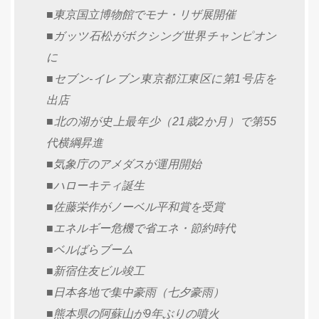
■東京国立博物館でモナ・リザ展開催
■ガッツ石松がボクシング世界チャンピオン
に
■セブン-イレブン東京都江東区に第1号店を
出店
■北の湖が史上最年少（21歳2か月）で第55
代横綱昇進
■気象庁のアメダスが運用開始
■ハローキティ誕生
■佐藤栄作がノーベル平和賞を受賞
■エネルギー危機で省エネ・節約時代
■ベルばらブーム
■新宿住友ビル竣工
■日本各地で集中豪雨（七夕豪雨）
■熊本県の阿蘇山が9年ぶりの噴火