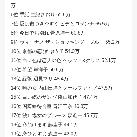
万
6位 手紙 由紀さおり 65.6万
7位 愛は傷つきやすく ヒデとロザンナ 65.5万
8位 今日でお別れ 菅原洋一 60.6万
9位 ヴィーナス ザ・ショッキング・ブルー 55.2万
10位 京都の恋 渚 ゆう子 54.0万
11位 白い色は恋人の色 ベッツィ&クリス 52.1万
12位 希望 岸洋子 50.6万
13位 経験 辺見マリ 48.4万
14位 噂の女 内山田洋とクールファイブ 47.5万
15位 白い蝶のサンバ 森山加代子 47.4万
16位 国際線待合室 青江三奈 46.3万
17位 波止場女のブルース 森進一 45.7万
18位 命預けます 藤圭子 44.1万
19位 恋ひとすじ 森進一 42.0万