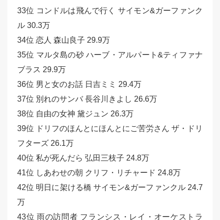
33位 コンドルは飛んで行く サイモン&ガーファンク
ル 30.3万
34位 恋人 森山良子 29.9万
35位 マルタ島の砂 ハーブ・アルパート&ティファナ
ブラス 29.9万
36位 男と女のお話 日吉ミミ 29.4万
37位 別れのサンバ 長谷川きよし 26.6万
38位 自由の女神 黛ジュン 26.3万
39位 ドリフのほんとにほんとにご苦労さん ザ・ドリ
フターズ 26.1万
40位 私が死んだら 弘田三枝子 24.8万
41位 しあわせの朝 クリフ・リチャード 24.8万
42位 明日に架ける橋 サイモン&ガーファンクル 24.7
万
43位 雨の訪問者 フランシス・レイ・オーケストラ