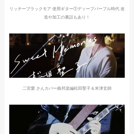
リッチーブラックモア 使用ギター①ディープパープル時代 改
造や加工の裏話もあり！
二宮愛 さんカバー曲邦楽編松田聖子＆米津玄師