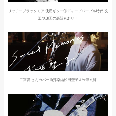
リッチーブラックモア 使用ギター①ディープパープル時代 改
造や加工の裏話もあり！
二宮愛 さんカバー曲邦楽編松田聖子＆米津玄師