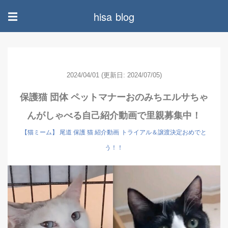
hisa blog
☰
2024/04/01
(更新日: 2024/07/05)
保護猫 団体 ペットマナーおのみちエルサちゃ
んがしゃべる自己紹介動画で里親募集中！
【猫ミーム】 尾道 保護 猫 紹介動画
トライアル＆譲渡決定おめでと
う！！