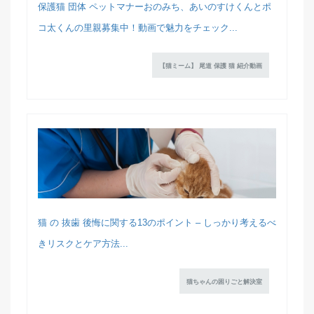
保護猫 団体 ペットマナーおのみち、あいのすけくんとポ
コ太くんの里親募集中！動画で魅力をチェック...
【猫ミーム】 尾道 保護 猫 紹介動画
猫 の 抜歯 後悔に関する13のポイント – しっかり考えるべ
きリスクとケア方法...
猫ちゃんの困りごと解決室