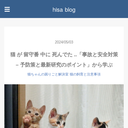
hisa blog
☰
2024/05/03
猫 が 留守番 中に 死んでた ..「事故と安全対策
– 予防策と最新研究のポイント」から学ぶ
猫ちゃんの困りごと解決室
猫の飼育と注意事項