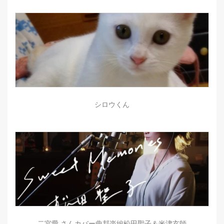
シロウくん
二宮愛 さんカバー曲邦楽編松田聖子＆米津玄師