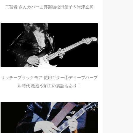
二宮愛 さんカバー曲邦楽編松田聖子＆米津玄師
リッチーブラックモア 使用ギター①ディープパープ
ル時代 改造や加工の裏話もあり！