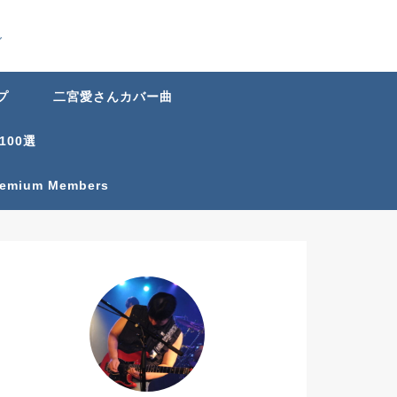
グ
プ
二宮愛さんカバー曲
100選
Premium Members